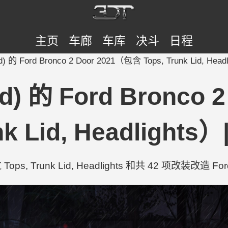
主页
车廊
车库
决斗
日程
ed) 的 Ford Bronco 2 Door 2021（包含 Tops, Trunk Lid, Head
red) 的 Ford Bronc
nk Lid, Headlights）
Tops, Trunk Lid, Headlights 和共 42 项改装改造 Ford 