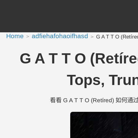
Home
adfiehafohaoifhasd
G A T T O (Retír
G A T T O (Retí
Tops, Tru
看看 G A T T O (Retíred) 如何通过 