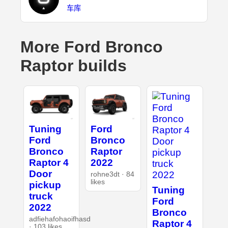
车库
More Ford Bronco
Raptor builds
Tuning
Ford
Ford
Bronco
Bronco
Raptor
Raptor 4
2022
Door
rohne3dt · 84
likes
pickup
Tuning
truck
Ford
2022
Bronco
adfiehafohaoifhasd
Raptor 4
· 103 likes