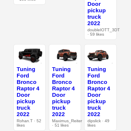
Door
pickup
truck
2022
doubleIOTT_3DT
· 59 likes
Tuning
Tuning
Tuning
Ford
Ford
Ford
Bronco
Bronco
Bronco
Raptor 4
Raptor 4
Raptor 4
Door
Door
Door
pickup
pickup
pickup
truck
truck
truck
2022
2022
2022
Rohan.T · 52
Maximus_Reiter
dipslick · 49
likes
· 51 likes
likes