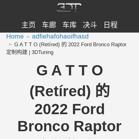
主页
车廊
车库
决斗
日程
Home
adfiehafohaoifhasd
G A T T O (Retíred) 的 2022 Ford Bronco Raptor
定制构建 | 3DTuning
G A T T O
(Retíred) 的
2022 Ford
Bronco Raptor