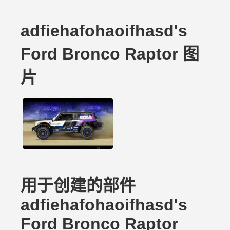
adfiehafohaoifhasd's
Ford Bronco Raptor 图
片
用于创建的部件
adfiehafohaoifhasd's
Ford Bronco Raptor