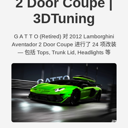
2 Door Coupe |
3DTuning
G A T T O (Retíred) 对 2012 Lamborghini
Aventador 2 Door Coupe 进行了 24 项改装
— 包括 Tops, Trunk Lid, Headlights 等