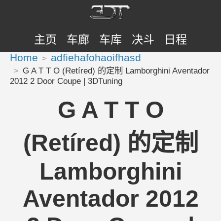
主页
车廊
车库
决斗
日程
Home
adfiehafohaoifhasd
G A T T O (Retíred) 的定制 Lamborghini Aventador
2012 2 Door Coupe | 3DTuning
G A T T O
(Retíred) 的定制
Lamborghini
Aventador 2012