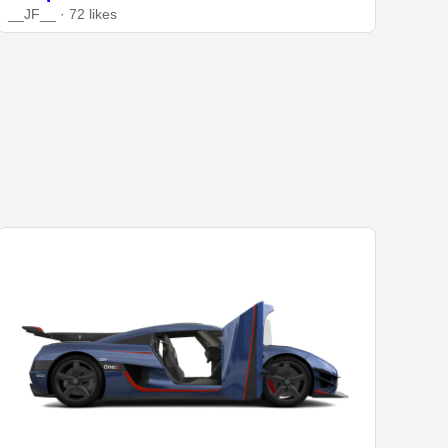
__JF__ · 72 likes