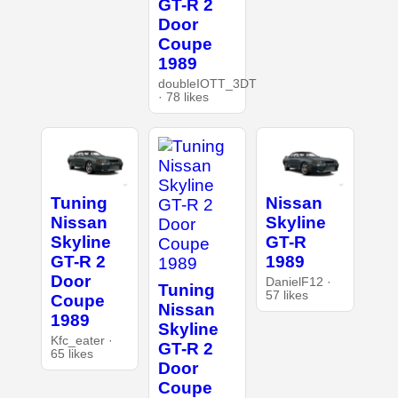
GT-R 2
Door
Coupe
1989
doubleIOTT_3DT
· 78 likes
Tuning
Nissan
Nissan
Skyline
Skyline
GT-R
GT-R 2
1989
Door
DanielF12 ·
Tuning
57 likes
Coupe
Nissan
1989
Skyline
Kfc_eater ·
GT-R 2
65 likes
Door
Coupe