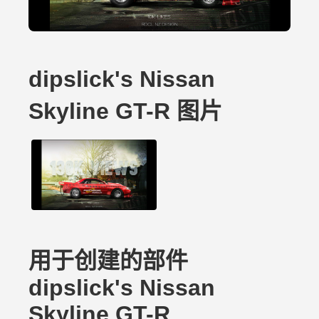
dipslick's Nissan
Skyline GT-R 图片
用于创建的部件
dipslick's Nissan
Skyline GT-R