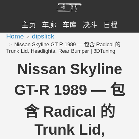
主页
车廊
车库
决斗
日程
Home
dipslick
Nissan Skyline GT-R 1989 — 包含 Radical 的
Trunk Lid, Headlights, Rear Bumper | 3DTuning
Nissan Skyline
GT-R 1989 — 包
含 Radical 的
Trunk Lid,