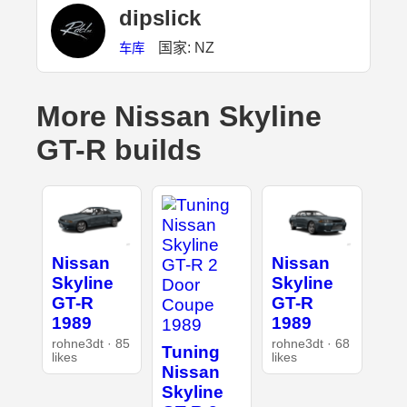
dipslick
国家: NZ
车库
More Nissan Skyline
GT-R builds
Nissan
Nissan
Skyline
Skyline
GT-R
GT-R
1989
1989
rohne3dt · 85
rohne3dt · 68
Tuning
likes
likes
Nissan
Skyline