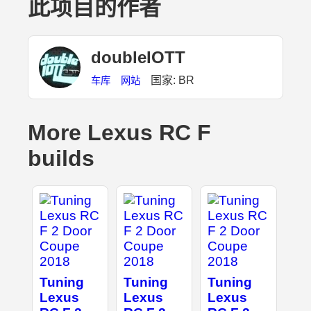
此项目的作者
doubleIOTT
国家: BR
车库
网站
More Lexus RC F
builds
Tuning
Tuning
Tuning
Lexus
Lexus
Lexus