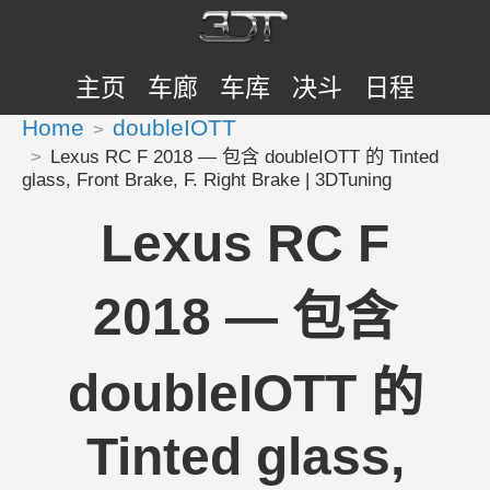
主页
车廊
车库
决斗
日程
Home
doubleIOTT
Lexus RC F 2018 — 包含 doubleIOTT 的 Tinted
glass, Front Brake, F. Right Brake | 3DTuning
Lexus RC F
2018 — 包含
doubleIOTT 的
Tinted glass,