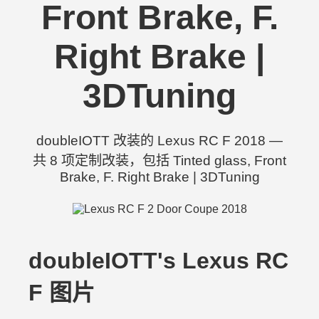
Front Brake, F.
Right Brake |
3DTuning
doubleIOTT 改装的 Lexus RC F 2018 —
共 8 项定制改装，包括 Tinted glass, Front
Brake, F. Right Brake | 3DTuning
doubleIOTT's Lexus RC
F 图片