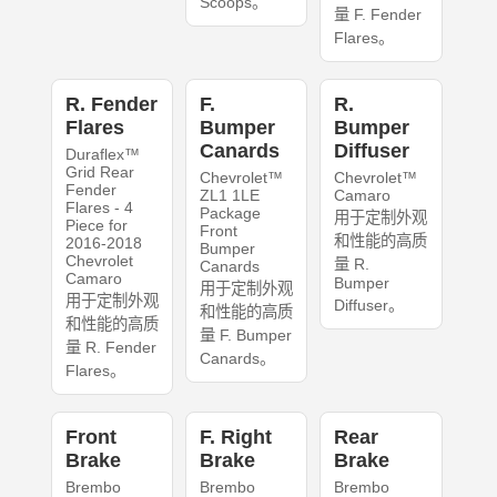
Scoops。
量 F. Fender
Flares。
R. Fender
F.
R.
Flares
Bumper
Bumper
Canards
Diffuser
Duraflex™
Grid Rear
Chevrolet™
Chevrolet™
Fender
ZL1 1LE
Camaro
Flares - 4
Package
用于定制外观
Piece for
Front
和性能的高质
2016-2018
Bumper
Chevrolet
量 R.
Canards
Camaro
Bumper
用于定制外观
用于定制外观
Diffuser。
和性能的高质
和性能的高质
量 F. Bumper
量 R. Fender
Canards。
Flares。
Front
F. Right
Rear
Brake
Brake
Brake
Brembo
Brembo
Brembo