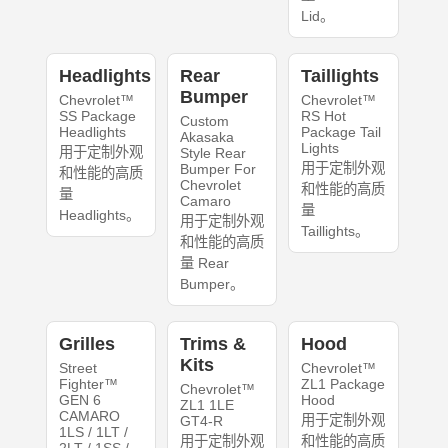
Lid。
Headlights
Rear
Taillights
Bumper
Chevrolet™
Chevrolet™
SS Package
RS Hot
Custom
Headlights
Package Tail
Akasaka
Lights
用于定制外观
Style Rear
用于定制外观
Bumper For
和性能的高质
Chevrolet
和性能的高质
量
Camaro
量
Headlights。
用于定制外观
Taillights。
和性能的高质
量 Rear
Bumper。
Grilles
Trims &
Hood
Kits
Street
Chevrolet™
Fighter™
ZL1 Package
Chevrolet™
GEN 6
Hood
ZL1 1LE
CAMARO
用于定制外观
GT4-R
1LS / 1LT /
用于定制外观
和性能的高质
2LT / 1SS /