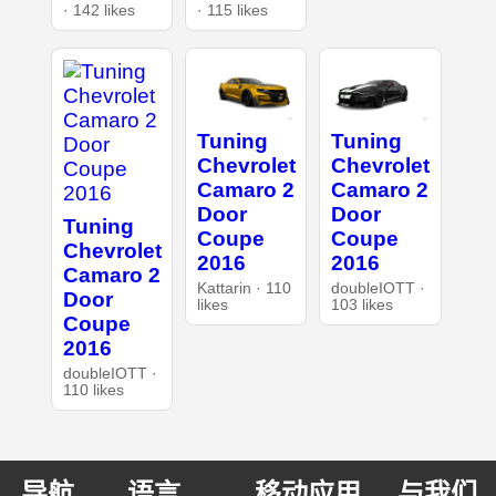
· 142 likes
· 115 likes
Tuning
Tuning
Chevrolet
Chevrolet
Camaro 2
Camaro 2
Door
Door
Tuning
Coupe
Coupe
Chevrolet
2016
2016
Camaro 2
Kattarin · 110
doubleIOTT ·
Door
likes
103 likes
Coupe
2016
doubleIOTT ·
110 likes
导航
语言
移动应用
与我们