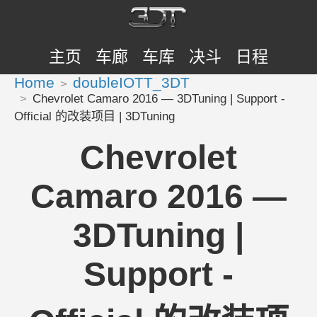
主页
车廊
车库
决斗
日程
Home
doubleIOTT_3DT
Chevrolet Camaro 2016 — 3DTuning | Support -
Official 的改装项目 | 3DTuning
Chevrolet
Camaro 2016 —
3DTuning |
Support -