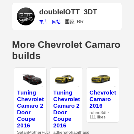
doubleIOTT_3DT
国家: BR
车库
网站
More Chevrolet Camaro
builds
Tuning
Tuning
Chevrolet
Chevrolet
Chevrolet
Camaro
Camaro 2
Camaro 2
2016
Door
Door
rohne3dt ·
111 likes
Coupe
Coupe
2016
2016
SatanMotherFucker
adfiehafohaoifhasd