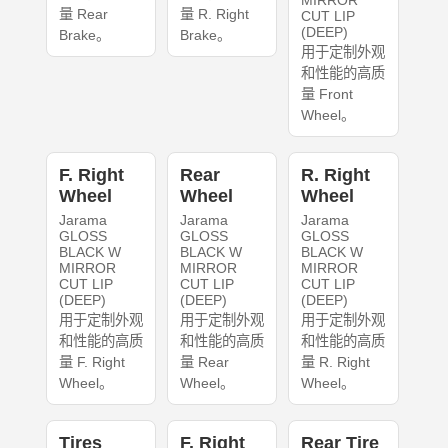
MIRROR
量 Rear
量 R. Right
CUT LIP
(DEEP)
Brake。
Brake。
用于定制外观
和性能的高质
量 Front
Wheel。
F. Right
Rear
R. Right
Wheel
Wheel
Wheel
Jarama
Jarama
Jarama
GLOSS
GLOSS
GLOSS
BLACK W
BLACK W
BLACK W
MIRROR
MIRROR
MIRROR
CUT LIP
CUT LIP
CUT LIP
(DEEP)
(DEEP)
(DEEP)
用于定制外观
用于定制外观
用于定制外观
和性能的高质
和性能的高质
和性能的高质
量 F. Right
量 Rear
量 R. Right
Wheel。
Wheel。
Wheel。
Tires
F. Right
Rear Tire