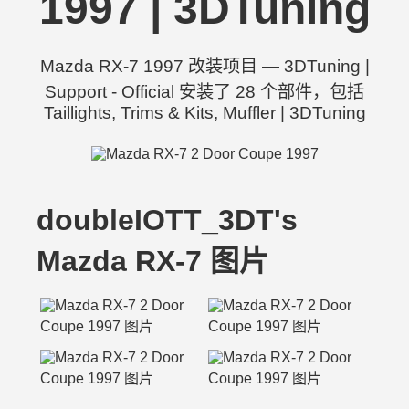
1997 | 3DTuning
Mazda RX-7 1997 改装项目 — 3DTuning |
Support - Official 安装了 28 个部件，包括
Taillights, Trims & Kits, Muffler | 3DTuning
doubleIOTT_3DT's
Mazda RX-7 图片