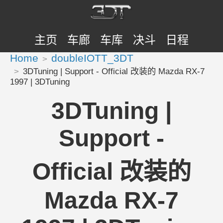
主页
车廊
车库
决斗
日程
Home
doubleIOTT_3DT
3DTuning | Support - Official 改装的 Mazda RX-7
1997 | 3DTuning
3DTuning |
Support -
Official 改装的
Mazda RX-7