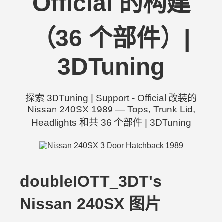
Official 的构建
（36 个部件）|
3DTuning
探索 3DTuning | Support - Official 改装的
Nissan 240SX 1989 — Tops, Trunk Lid,
Headlights 和共 36 个部件 | 3DTuning
doubleIOTT_3DT's
Nissan 240SX 图片