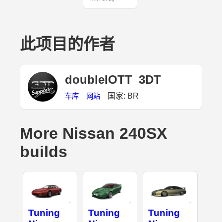
此项目的作者
doubleIOTT_3DT
国家: BR
车库
网站
More Nissan 240SX
builds
Tuning
Tuning
Tuning