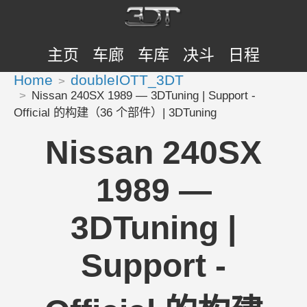
主页
车廊
车库
决斗
日程
Home
doubleIOTT_3DT
Nissan 240SX 1989 — 3DTuning | Support -
Official 的构建（36 个部件）| 3DTuning
Nissan 240SX
1989 —
3DTuning |
Support -