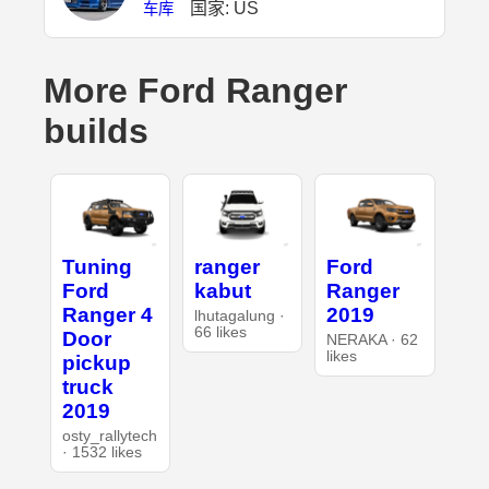
国家: US
车库
More Ford Ranger
builds
Tuning
ranger
Ford
Ford
kabut
Ranger
Ranger 4
2019
lhutagalung ·
66 likes
Door
NERAKA · 62
likes
pickup
truck
2019
osty_rallytech
· 1532 likes