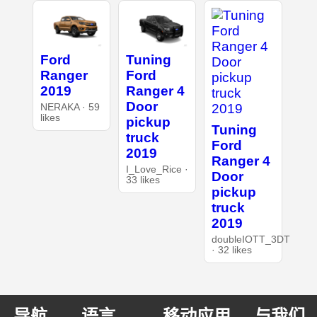
Ford
Tuning
Ranger
Ford
2019
Ranger 4
Door
NERAKA · 59
likes
pickup
Tuning
truck
Ford
2019
Ranger 4
I_Love_Rice ·
Door
33 likes
pickup
truck
2019
doubleIOTT_3DT
· 32 likes
导航
语言
移动应用
与我们