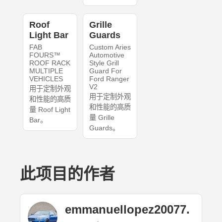
Roof
Grille
Light Bar
Guards
FAB
Custom Aries
FOURS™
Automotive
ROOF RACK
Style Grill
MULTIPLE
Guard For
VEHICLES
Ford Ranger
V2
用于定制外观
用于定制外观
和性能的高质
和性能的高质
量 Roof Light
量 Grille
Bar。
Guards。
此项目的作者
emmanuellopez20077.