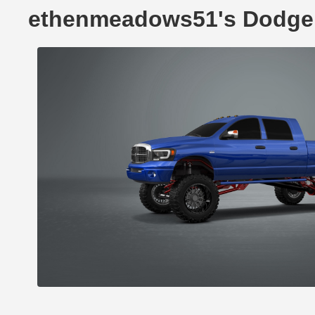
ethenmeadows51's Dodg