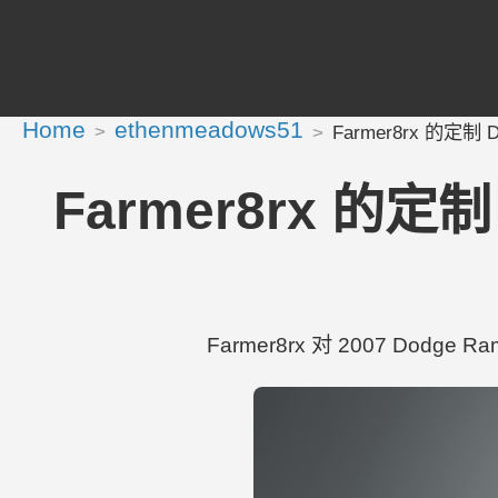
Home
ethenmeadows51
Farmer8rx 的定制 Dod
Farmer8rx 的定制 D
Farmer8rx 对 2007 Dodge Ram