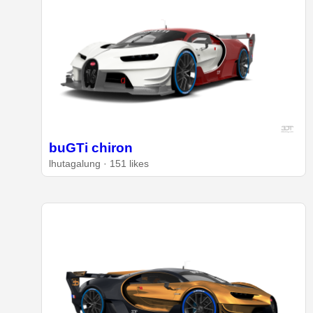
buGTi chiron
lhutagalung · 151 likes