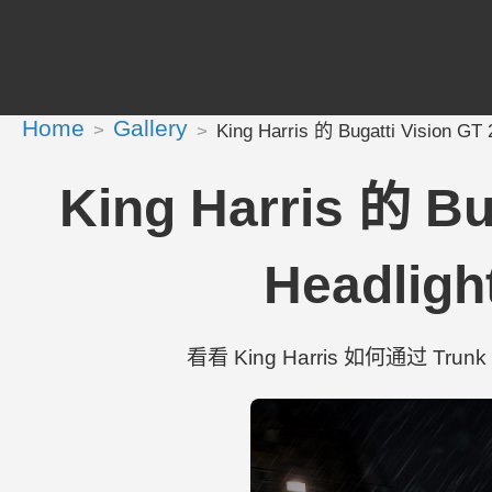
Home
Gallery
King Harris 的 Bugatti Vision G
King Harris 的 B
Headligh
看看 King Harris 如何通过 Trunk L