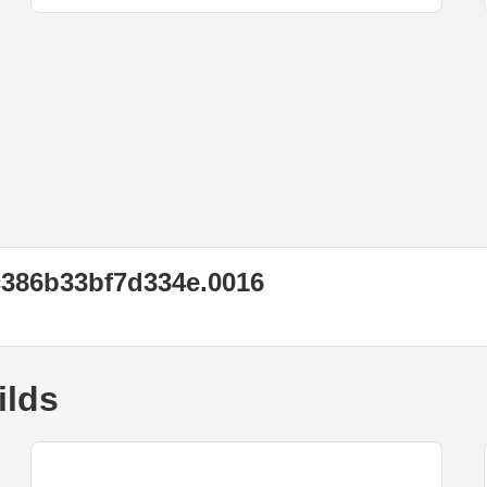
c386b33bf7d334e.0016
ilds