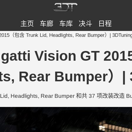
主页
车廊
车库
决斗
日程
T 2015（包含 Trunk Lid, Headlights, Rear Bumper）| 3DTunin
ugatti Vision GT 20
ts, Rear Bumper）|
id, Headlights, Rear Bumper 和共 37 项改装改造 Bugat