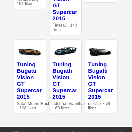
151 likes
GT
Supercar
2015
Finest1 · 143
likes
Tuning
Tuning
Tuning
Bugatti
Bugatti
Bugatti
Vision
Vision
Vision
GT
GT
GT
Supercar
Supercar
Supercar
2015
2015
2015
SatanMotherFucker
adfiehafohaoifhasd
dipslick · 78
· 108 likes
· 80 likes
likes