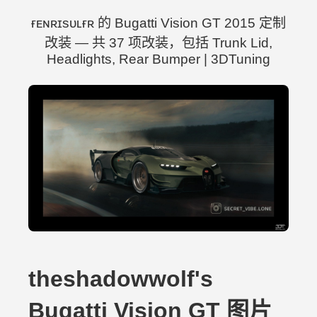
ғᴇɴʀɪsᴜʟғʀ 的 Bugatti Vision GT 2015 定制
改装 — 共 37 项改装，包括 Trunk Lid,
Headlights, Rear Bumper | 3DTuning
theshadowwolf's
Bugatti Vision GT 图片