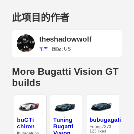
此项目的作者
theshadowwolf
国家: US
车库
More Bugatti Vision GT
builds
buGTi
Tuning
bubugagati
chiron
Bugatti
Edong7373 ·
123 likes
Vision
lhutagalung ·