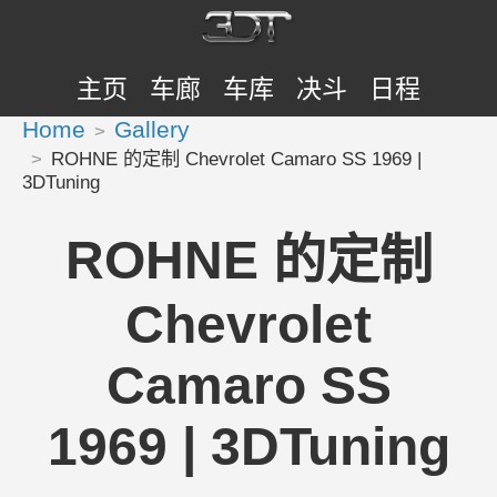
主页
车廊
车库
决斗
日程
Home
Gallery
ROHNE 的定制 Chevrolet Camaro SS 1969 |
3DTuning
ROHNE 的定制
Chevrolet
Camaro SS
1969 | 3DTuning