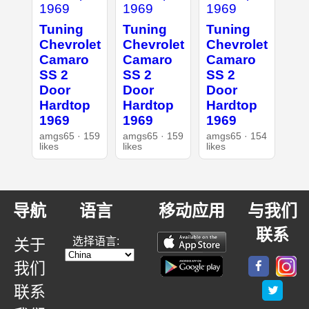
Tuning
Tuning
Tuning
Chevrolet
Chevrolet
Chevrolet
Camaro
Camaro
Camaro
SS 2
SS 2
SS 2
Door
Door
Door
Hardtop
Hardtop
Hardtop
1969
1969
1969
amgs65 · 159
amgs65 · 159
amgs65 · 154
likes
likes
likes
导航
语言
移动应用
与我们
联系
选择语言:
关于
我们
联系