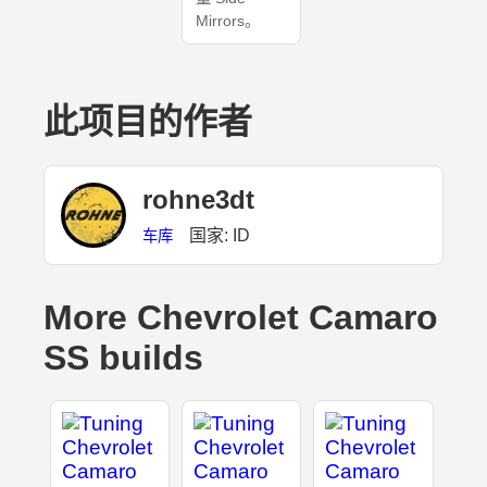
Mirrors。
此项目的作者
rohne3dt
国家: ID
车库
More Chevrolet Camaro
SS builds