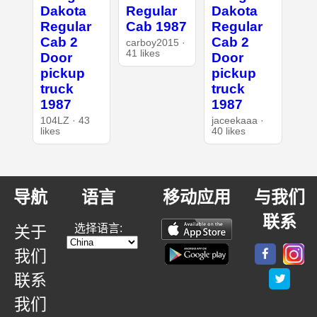
Dakota
Regular
Dakota
Regular
Cab 1987
Regular
Cab 2
Cab 2
carboy2015 ·
41 likes
Door
Door
pickup
pickup
truck
truck
1987
1987
104LZ · 43
jaceekaaa ·
likes
40 likes
导航
语言
移动应用
与我们
联系
选择语言:
关于
我们
联系
我们