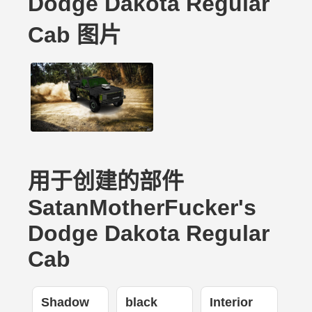
Dodge Dakota Regular
Cab 图片
用于创建的部件
SatanMotherFucker's
Dodge Dakota Regular
Cab
Shadow
black
Interior