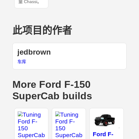
量 Chassi。
此项目的作者
jedbrown
车库
More Ford F-150
SuperCab builds
Ford F-