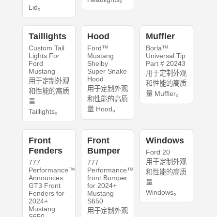
Lid。
Taillights
Hood
Muffler
Custom Tail
Ford™
Borla™
Lights For
Mustang
Universal Tip
Ford
Shelby
Part # 20243
Mustang
Super Snake
用于定制外观
Hood
用于定制外观
和性能的高质
用于定制外观
和性能的高质
量 Muffler。
和性能的高质
量
量 Hood。
Taillights。
Front
Front
Windows
Fenders
Bumper
Ford 20
用于定制外观
777
777
Performance™
Performance™
和性能的高质
Announces
front Bumper
量
GT3 Front
for 2024+
Windows。
Fenders for
Mustang
2024+
S650
Mustang
用于定制外观
S650