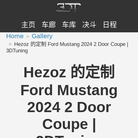
主页
车廊
车库
决斗
日程
Home
Gallery
Hezoz 的定制 Ford Mustang 2024 2 Door Coupe |
3DTuning
Hezoz 的定制
Ford Mustang
2024 2 Door
Coupe |