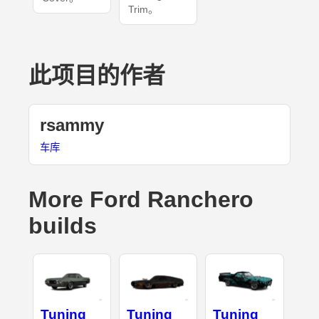
Trim。
此项目的作者
rsammy
车库
More Ford Ranchero
builds
Tuning
Tuning
Tuning