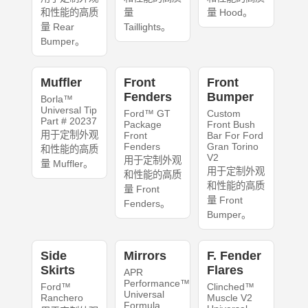
和性能的高质
量
量 Hood。
量 Rear
Taillights。
Bumper。
Muffler
Front
Front
Fenders
Bumper
Borla™
Universal Tip
Ford™ GT
Custom
Part # 20237
Package
Front Bush
用于定制外观
Front
Bar For Ford
Fenders
Gran Torino
和性能的高质
V2
用于定制外观
量 Muffler。
用于定制外观
和性能的高质
和性能的高质
量 Front
量 Front
Fenders。
Bumper。
Side
Mirrors
F. Fender
Skirts
Flares
APR
Performance™
Ford™
Clinched™
Universal
Ranchero
Muscle V2
Formula