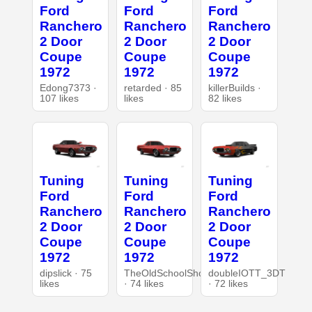
Ford
Ford
Ford
Ranchero
Ranchero
Ranchero
2 Door
2 Door
2 Door
Coupe
Coupe
Coupe
1972
1972
1972
Edong7373 ·
retarded · 85
killerBuilds ·
107 likes
likes
82 likes
Tuning
Tuning
Tuning
Ford
Ford
Ford
Ranchero
Ranchero
Ranchero
2 Door
2 Door
2 Door
Coupe
Coupe
Coupe
1972
1972
1972
dipslick · 75
TheOldSchoolShop
doubleIOTT_3DT
likes
· 74 likes
· 72 likes