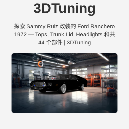
3DTuning
探索 Sammy Ruiz 改装的 Ford Ranchero
1972 — Tops, Trunk Lid, Headlights 和共
44 个部件 | 3DTuning