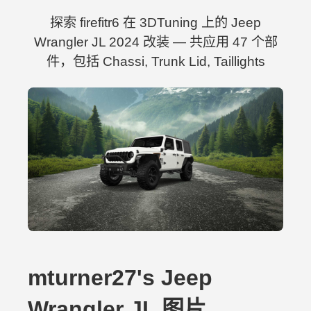
探索 firefitr6 在 3DTuning 上的 Jeep
Wrangler JL 2024 改装 — 共应用 47 个部
件，包括 Chassi, Trunk Lid, Taillights
mturner27's Jeep
Wrangler JL 图片