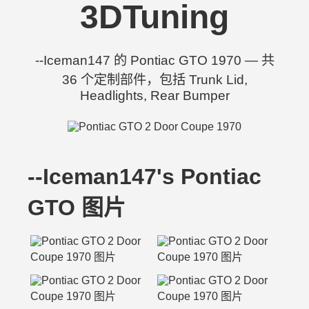
3DTuning
--Iceman147 的 Pontiac GTO 1970 — 共
36 个定制部件，包括 Trunk Lid,
Headlights, Rear Bumper
--Iceman147's Pontiac
GTO 图片