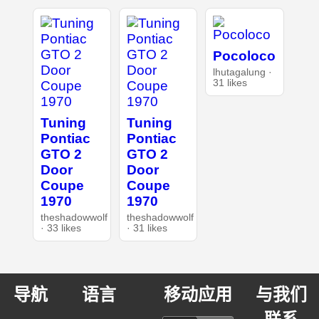
Pocoloco
lhutagalung ·
31 likes
Tuning
Tuning
Pontiac
Pontiac
GTO 2
GTO 2
Door
Door
Coupe
Coupe
1970
1970
theshadowwolf
theshadowwolf
· 33 likes
· 31 likes
导航
语言
移动应用
与我们