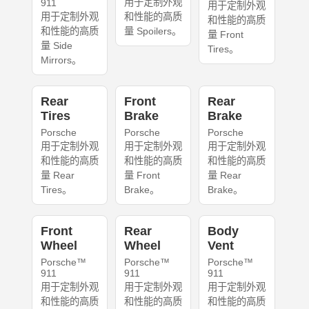
用于定制外观
911
用于定制外观
用于定制外观
和性能的高质
和性能的高质
和性能的高质
量 Spoilers。
量 Front
量 Side
Tires。
Mirrors。
Rear
Front
Rear
Tires
Brake
Brake
Porsche
Porsche
Porsche
用于定制外观
用于定制外观
用于定制外观
和性能的高质
和性能的高质
和性能的高质
量 Rear
量 Front
量 Rear
Tires。
Brake。
Brake。
Front
Rear
Body
Wheel
Wheel
Vent
Porsche™
Porsche™
Porsche™
911
911
911
用于定制外观
用于定制外观
用于定制外观
和性能的高质
和性能的高质
和性能的高质