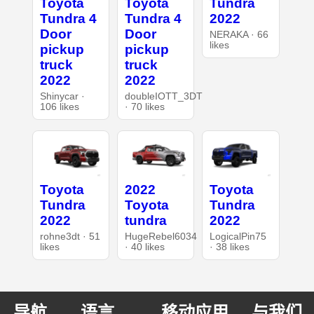
Toyota
Toyota
Tundra
Tundra 4
Tundra 4
2022
Door
Door
NERAKA · 66
likes
pickup
pickup
truck
truck
2022
2022
Shinycar ·
doubleIOTT_3DT
106 likes
· 70 likes
Toyota
2022
Toyota
Tundra
Toyota
Tundra
2022
tundra
2022
rohne3dt · 51
HugeRebel6034
LogicalPin75
likes
· 40 likes
· 38 likes
导航
语言
移动应用
与我们