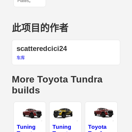
Plates。
此项目的作者
scatteredcici24
车库
More Toyota Tundra
builds
Tuning
Tuning
Toyota