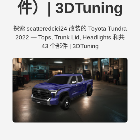
件）| 3DTuning
探索 scatteredcici24 改装的 Toyota Tundra
2022 — Tops, Trunk Lid, Headlights 和共
43 个部件 | 3DTuning