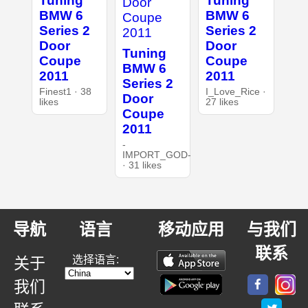
Tuning
Tuning
BMW 6
BMW 6
Series 2
Series 2
Door
Door
Tuning
Coupe
Coupe
BMW 6
2011
2011
Series 2
Finest1 · 38
I_Love_Rice ·
Door
likes
27 likes
Coupe
2011
-
IMPORT_GOD-
· 31 likes
导航
语言
移动应用
与我们
联系
选择语言:
关于
我们