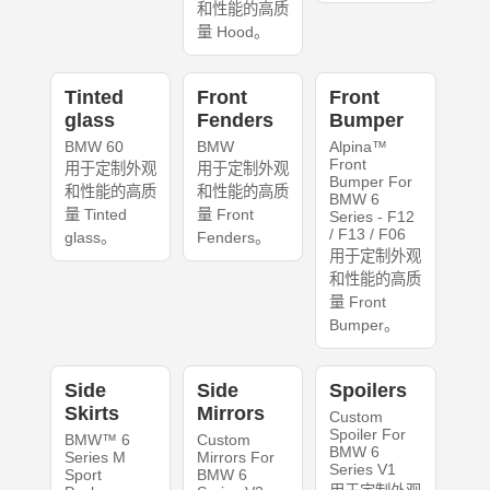
和性能的高质
量 Hood。
Tinted
Front
Front
glass
Fenders
Bumper
BMW 60
BMW
Alpina™
Front
用于定制外观
用于定制外观
Bumper For
和性能的高质
和性能的高质
BMW 6
量 Tinted
量 Front
Series - F12
/ F13 / F06
glass。
Fenders。
用于定制外观
和性能的高质
量 Front
Bumper。
Side
Side
Spoilers
Skirts
Mirrors
Custom
Spoiler For
BMW™ 6
Custom
BMW 6
Series M
Mirrors For
Series V1
Sport
BMW 6