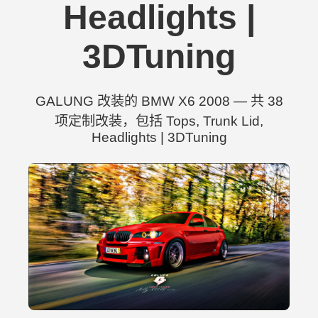
Headlights |
3DTuning
GALUNG 改装的 BMW X6 2008 — 共 38
项定制改装，包括 Tops, Trunk Lid,
Headlights | 3DTuning