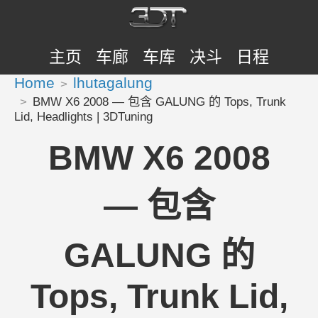
主页
车廊
车库
决斗
日程
Home
lhutagalung
BMW X6 2008 — 包含 GALUNG 的 Tops, Trunk
Lid, Headlights | 3DTuning
BMW X6 2008
— 包含
GALUNG 的
Tops, Trunk Lid,