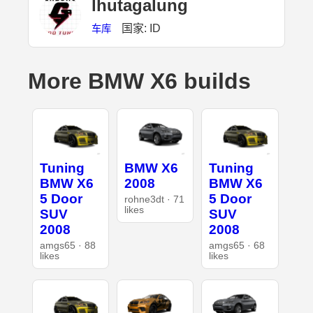
lhutagalung
国家: ID
车库
More BMW X6 builds
Tuning
BMW X6
Tuning
BMW X6
2008
BMW X6
5 Door
5 Door
rohne3dt · 71
likes
SUV
SUV
2008
2008
amgs65 · 88
amgs65 · 68
likes
likes