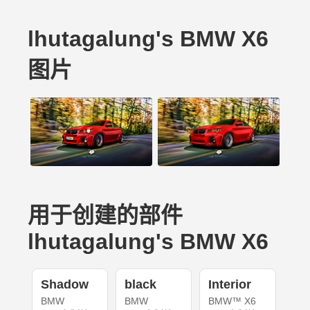
lhutagalung's BMW X6
图片
用于创建的部件
lhutagalung's BMW X6
Shadow
black
Interior
BMW
BMW
BMW™ X6