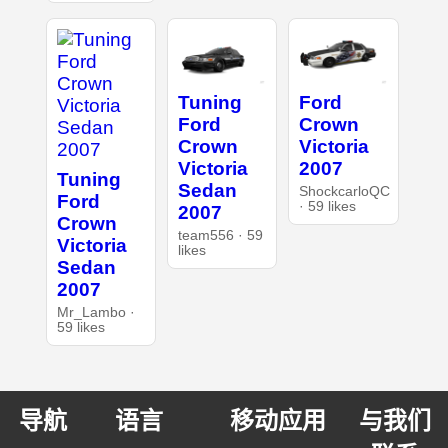
Tuning
Ford
Ford
Crown
Crown
Victoria
Victoria
2007
Tuning
Sedan
ShockcarloQC
Ford
· 59 likes
2007
Crown
team556 · 59
Victoria
likes
Sedan
2007
Mr_Lambo ·
59 likes
导航
语言
移动应用
与我们