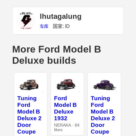
lhutagalung
国家: ID
车库
More Ford Model B
Deluxe builds
Tuning
Ford
Tuning
Ford
Model B
Ford
Model B
Deluxe
Model B
Deluxe 2
1932
Deluxe 2
Door
Door
NERAKA · 84
likes
Coupe
Coupe