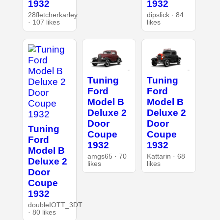
1932
1932
28fletcherkarley
dipslick · 84
· 107 likes
likes
Tuning
Tuning
Ford
Ford
Model B
Model B
Deluxe 2
Deluxe 2
Door
Door
Tuning
Coupe
Coupe
Ford
1932
1932
Model B
amgs65 · 70
Kattarin · 68
Deluxe 2
likes
likes
Door
Coupe
1932
doubleIOTT_3DT
· 80 likes