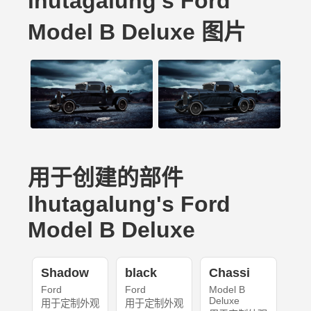
lhutagalung's Ford
Model B Deluxe 图片
用于创建的部件
lhutagalung's Ford
Model B Deluxe
Shadow
black
Chassi
Ford
Ford
Model B
Deluxe
用于定制外观
用于定制外观