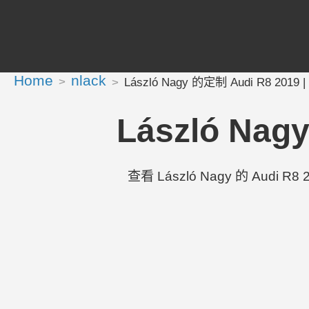
Home
nlack
László Nagy 的定制 Audi R8 2019 |
László Nag
查看 László Nagy 的 Audi R8 2