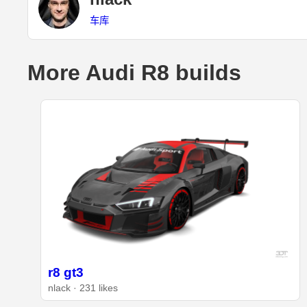
车库
More Audi R8 builds
r8 gt3
nlack · 231 likes