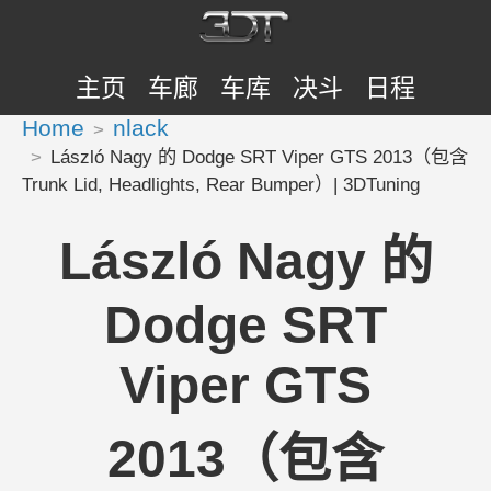
主页
车廊
车库
决斗
日程
Home
nlack
László Nagy 的 Dodge SRT Viper GTS 2013（包含
Trunk Lid, Headlights, Rear Bumper）| 3DTuning
László Nagy 的
Dodge SRT
Viper GTS
2013（包含