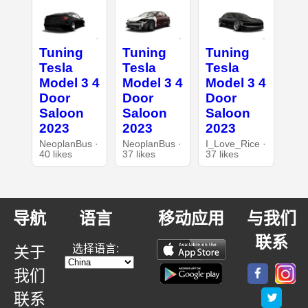
Tuning
Tuning
Tuning
Tesla
Tesla
Tesla
Model 3 4
Model 3 4
Model 3 4
Door
Door
Door
Saloon
Saloon
Saloon
2023
2023
2023
NeoplanBus ·
NeoplanBus ·
I_Love_Rice ·
40 likes
37 likes
37 likes
导航
语言
移动应用
与我们
联系
选择语言:
关于
我们
联系