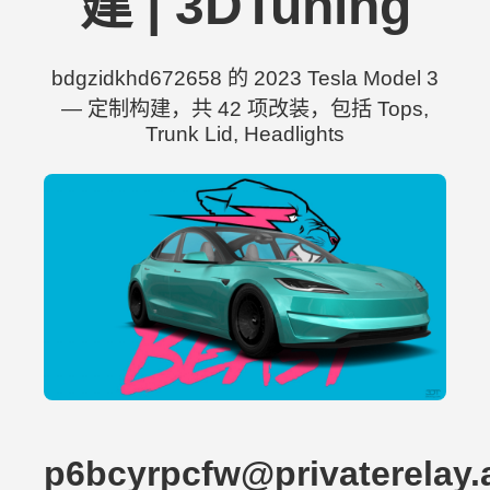
建 | 3DTuning
bdgzidkhd672658 的 2023 Tesla Model 3
— 定制构建，共 42 项改装，包括 Tops,
Trunk Lid, Headlights
p6bcyrpcfw@privaterelay.