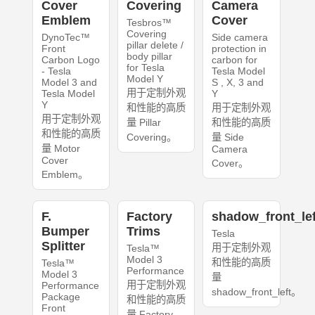
Cover
Covering
Camera
Emblem
Cover
Tesbros™
Covering
DynoTec™
Side camera
pillar delete /
Front
protection in
body pillar
Carbon Logo
carbon for
for Tesla
- Tesla
Tesla Model
Model Y
Model 3 and
S , X, 3 and
用于定制外观
Tesla Model
Y
Y
和性能的高质
用于定制外观
用于定制外观
量 Pillar
和性能的高质
和性能的高质
Covering。
量 Side
量 Motor
Camera
Cover
Cover。
Emblem。
F.
Factory
shadow_front_lef
Bumper
Trims
Tesla
Splitter
用于定制外观
Tesla™
Model 3
和性能的高质
Tesla™
Performance
Model 3
量
用于定制外观
Performance
shadow_front_left。
Package
和性能的高质
Front
量 Factory