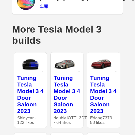
车库
More Tesla Model 3
builds
Tuning
Tuning
Tuning
Tesla
Tesla
Tesla
Model 3 4
Model 3 4
Model 3 4
Door
Door
Door
Saloon
Saloon
Saloon
2023
2023
2023
Shinycar ·
doubleIOTT_3DT
Edong7373 ·
122 likes
· 64 likes
58 likes