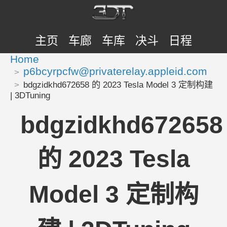
主页
车廊
车库
决斗
日程
Home
p6bcyrpcfw@privaterelay.appleid.com
bdgzidkhd672658 的 2023 Tesla Model 3 定制构建
| 3DTuning
bdgzidkhd672658
的 2023 Tesla
Model 3 定制构