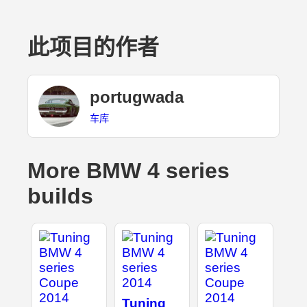
此项目的作者
portugwada
车库
More BMW 4 series
builds
Tuning