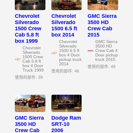
Chevrolet
Chevrolet
GMC Sierra
Silverado
Silverado
3500 HD
1500 Crew
1500 6.5 ft
Crew Cab
Cab 5.8 ft
box 2014
2015
box 1999
Chevrolet
GMC Sierra
Silverado
3500 HD
Chevrolet
1500 6.5 ft
Crew Cab 4
Silverado
box 4 Door
Door pickup
1500 Crew
pickup truck
truck 2015
Cab 5.8 ft
2014
box 4 Door
使用的部件: 49
Truck 1999
使用的部件: 46
使用的部件: 39
GMC Sierra
Dodge Ram
3500 HD
SRT-10
Crew Cab
2006