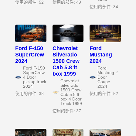
使用的部件: 52
使用的部件: 49
使用的部件: 34
Ford F-150
Chevrolet
Ford
SuperCrew
Silverado
Mustang
2024
1500 Crew
2024
Cab 5.8 ft
Ford F-150
Ford
SuperCrew
Mustang 2
box 1999
4 Door
Door
Chevrolet
pickup truck
Coupe
Silverado
2024
2024
1500 Crew
使用的部件: 38
使用的部件: 52
Cab 5.8 ft
box 4 Door
Truck 1999
使用的部件: 37