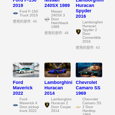
2019
240SX 1989
Huracan
Spyder
Ford F-150
Nissan
Truck 2019
240SX 3
2016
Door
使用的部件: 45
Lamborghini
Hatchback
Huracan
1989
Spyder 2
使用的部件: 48
Door
Convertible
2016
使用的部件: 43
Ford
Lamborghini
Chevrolet
Maverick
Huracan
Camaro SS
2022
2014
1969
Ford
Lamborghini
Chevrolet
Maverick 4
Huracan 2
Camaro SS
Door pickup
Door Coupe
2 Door
truck 2022
2014
Hardtop
1969