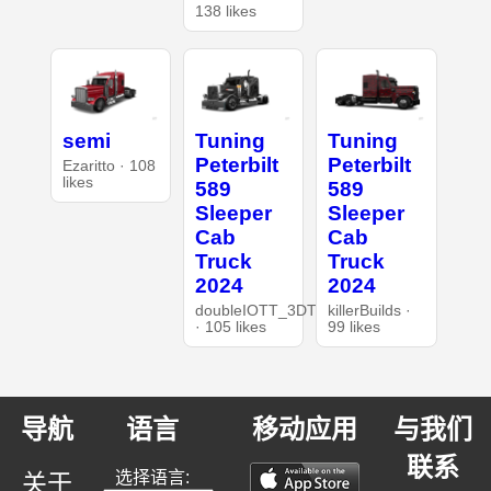
138 likes
semi
Tuning
Tuning
Peterbilt
Peterbilt
Ezaritto · 108
likes
589
589
Sleeper
Sleeper
Cab
Cab
Truck
Truck
2024
2024
doubleIOTT_3DT
killerBuilds ·
· 105 likes
99 likes
导航
语言
移动应用
与我们
联系
选择语言:
关于