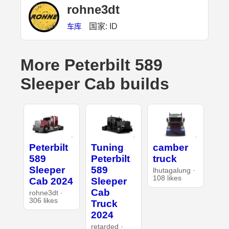
rohne3dt
国家: ID
车库
More Peterbilt 589
Sleeper Cab builds
Peterbilt
Tuning
camber
589
Peterbilt
truck
Sleeper
589
lhutagalung ·
108 likes
Cab 2024
Sleeper
Cab
rohne3dt ·
306 likes
Truck
2024
retarded ·