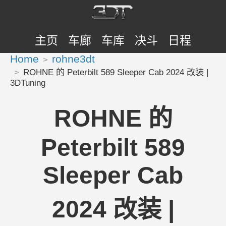
主页
车廊
车库
决斗
日程
Home
rohne3dt
ROHNE 的 Peterbilt 589 Sleeper Cab 2024 改装 |
3DTuning
ROHNE 的
Peterbilt 589
Sleeper Cab
2024 改装 |