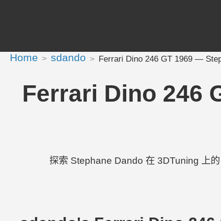
Home
sdando
Ferrari Dino 246 GT 1969 — S
Ferrari Dino 24
探索 Stephane Dando 在 3DTuning 上的 F