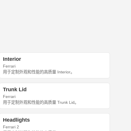
Interior
Ferrari
用于定制外观和性能的高质量 Interior。
Trunk Lid
Ferrari
用于定制外观和性能的高质量 Trunk Lid。
Headlights
Ferrari 2