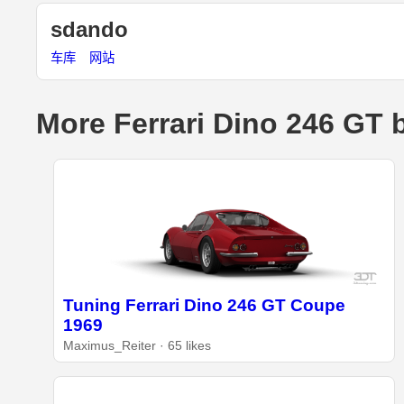
sdando
车库
网站
More Ferrari Dino 246 GT 
Tuning Ferrari Dino 246 GT Coupe
1969
Maximus_Reiter · 65 likes