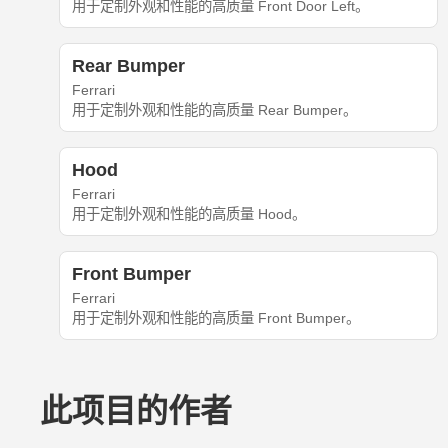
用于定制外观和性能的高质量 Front Door Left。
Rear Bumper
Ferrari
用于定制外观和性能的高质量 Rear Bumper。
Hood
Ferrari
用于定制外观和性能的高质量 Hood。
Front Bumper
Ferrari
用于定制外观和性能的高质量 Front Bumper。
此项目的作者