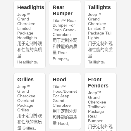
Headlights
Rear
Taillights
Bumper
Jeep™
Jeep™
Grand
Grand
Titan™ Rear
Cherokee
Cherokee
Bumper For
Limited
Limited X
Jeep Grand-
Package
Package Tail
Cherokee
Headlights
Lights
用于定制外观
用于定制外观
用于定制外观
和性能的高质
和性能的高质
和性能的高质
量 Rear
量
量
Bumper。
Headlights。
Taillights。
Grilles
Hood
Front
Fenders
Jeep™
Titan™
Grand
Hood/Bonnet
Jeep™
Cherokee
For Jeep
Grand
Overland
Grand-
Cherokee
Package
Cherokee
Trailhawk
Grilles
用于定制外观
Package
用于定制外观
Rear
和性能的高质
Bumper
和性能的高质
量 Hood。
用于定制外观
量 Grilles。