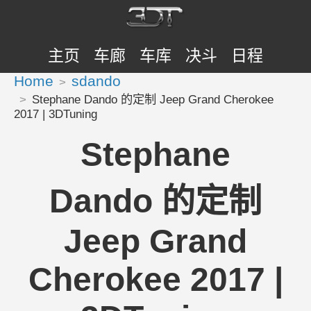
主页
车廊
车库
决斗
日程
Home
sdando
Stephane Dando 的定制 Jeep Grand Cherokee
2017 | 3DTuning
Stephane
Dando 的定制
Jeep Grand
Cherokee 2017 |