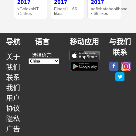
2017
2017
2017
xGoldxnNT ·
Finest1 · 66
adfiehafohaoifhasd
71 likes
likes
· 66 likes
导航
语言
移动应用
与我们
联系
选择语言:
关于
我们
联系
我们
用户
协议
隐私
广告