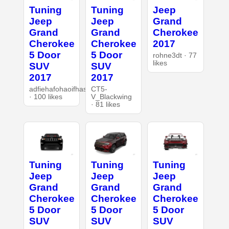
Tuning
Tuning
Jeep
Jeep
Jeep
Grand
Grand
Grand
Cherokee
Cherokee
Cherokee
2017
5 Door
5 Door
rohne3dt · 77
likes
SUV
SUV
2017
2017
adfiehafohaoifhasd
CT5-
· 100 likes
V_Blackwing
· 81 likes
Tuning
Tuning
Tuning
Jeep
Jeep
Jeep
Grand
Grand
Grand
Cherokee
Cherokee
Cherokee
5 Door
5 Door
5 Door
SUV
SUV
SUV