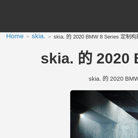
Home
skia.
skia. 的 2020 BMW 8 Series 定制构建
skia. 的 202
skia. 的 2020 BM