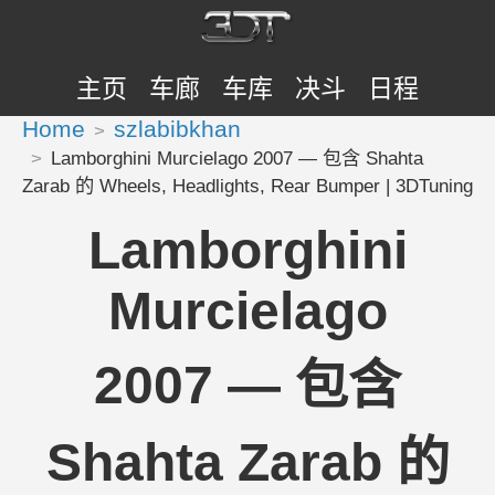
主页
车廊
车库
决斗
日程
Home
szlabibkhan
Lamborghini Murcielago 2007 — 包含 Shahta
Zarab 的 Wheels, Headlights, Rear Bumper | 3DTuning
Lamborghini
Murcielago
2007 — 包含
Shahta Zarab 的