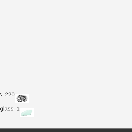
s
220
 glass
1