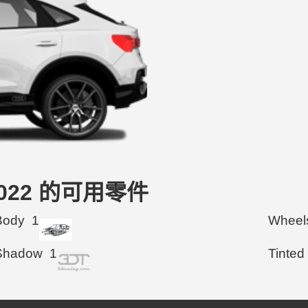
9-2022 的可用零件
Body
1
Wheel
Shadow
1
Tinted