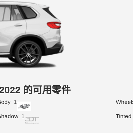
19-2022 的可用零件
Body
1
Wheel
Shadow
1
Tinted