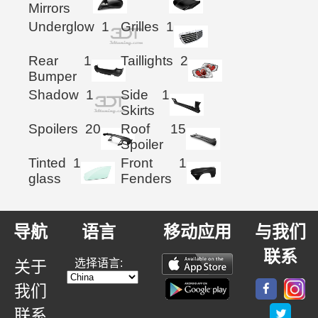
Mirrors
Underglow
1
Grilles
1
Rear
1
Taillights
2
Bumper
Shadow
1
Side
1
Skirts
Spoilers
20
Roof
15
Spoiler
Tinted
1
Front
1
glass
Fenders
导航
语言
移动应用
与我们
联系
选择语言:
关于
我们
联系