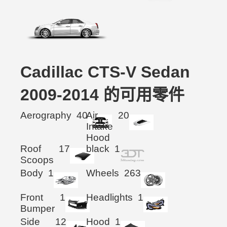
Cadillac CTS-V Sedan
2009-2014 的可用零件
Aerography
40
Air
20
Intake
Hood
Roof
17
black
1
Scoops
Body
1
Wheels
263
Front
1
Headlights
1
Bumper
Side
12
Hood
1