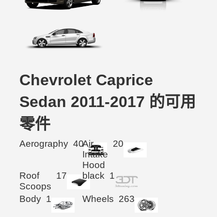
Chevrolet Caprice
Sedan 2011-2017 的可用
零件
Aerography
40
Air
20
Intake
Hood
Roof
17
black
1
Scoops
Body
1
Wheels
263