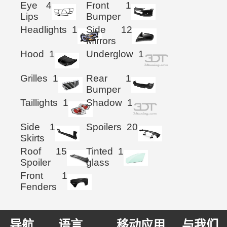
Eye
4
Front
1
Lips
Bumper
Headlights
1
Side
12
Mirrors
Hood
1
Underglow
1
Grilles
1
Rear
1
Bumper
Taillights
1
Shadow
1
Side
1
Spoilers
20
Skirts
Roof
15
Tinted
1
Spoiler
glass
Front
1
Fenders
导航
语言
移动应用
与我们