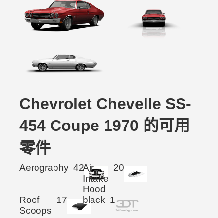
Chevrolet Chevelle SS-
454 Coupe 1970 的可用
零件
Aerography
42
Air
20
Intake
Hood
Roof
17
black
1
Scoops