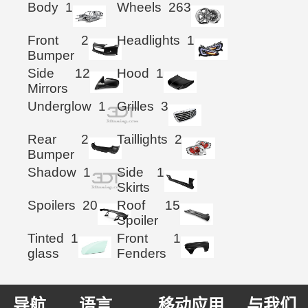
Body
1
Wheels
263
Front
2
Headlights
1
Bumper
Side
12
Hood
1
Mirrors
Underglow
1
Grilles
3
Rear
2
Taillights
2
Bumper
Shadow
1
Side
1
Skirts
Spoilers
20
Roof
15
Spoiler
Tinted
1
Front
1
glass
Fenders
导航
语言
移动应用
与我们