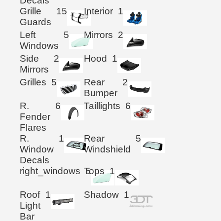
Decals
Grille
15
Interior
1
Guards
Left
5
Mirrors
2
Windows
Side
2
Hood
1
Mirrors
Grilles
5
Rear
2
Bumper
R.
6
Taillights
6
Fender
Flares
R.
1
Rear
5
Window
Windshield
Decals
right_windows
Tops
5
1
Roof
1
Shadow
1
Light
Bar