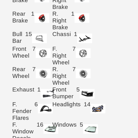
Brake
Right
Brake
Rear
1
R.
1
Brake
Right
Brake
Bull
15
Chassi
1
Bar
Front
7
F.
7
Wheel
Right
Wheel
Rear
7
R.
7
Wheel
Right
Wheel
Exhaust
1
Front
5
Bumper
F.
6
Headlights
14
Fender
Flares
F.
16
Windows
5
Window