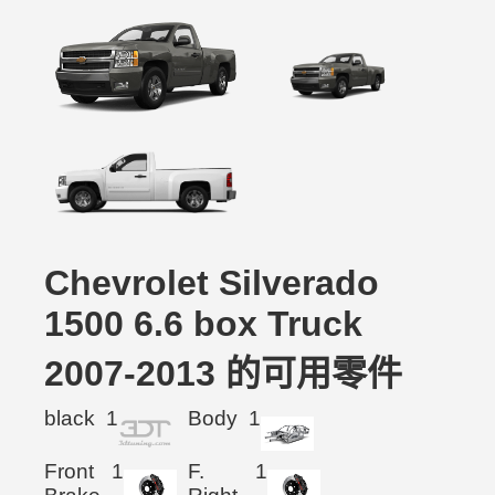
Chevrolet Silverado
1500 6.6 box Truck
2007-2013 的可用零件
black
1
Body
1
Front
1
F.
1