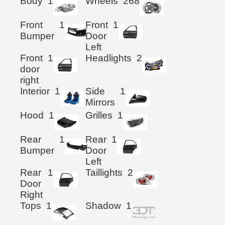
Body
1
Wheels
268
Front
1
Front
1
Bumper
Door
Left
Front
1
Headlights
2
door
right
Interior
1
Side
1
Mirrors
Hood
1
Grilles
1
Rear
1
Rear
1
Bumper
Door
Left
Rear
1
Taillights
2
Door
Right
Tops
1
Shadow
1