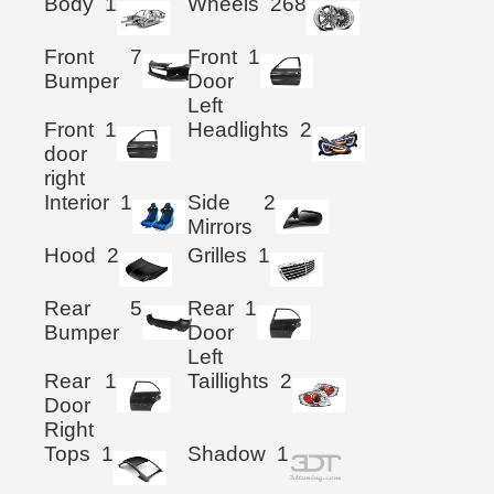
Body
1
Wheels
268
Front
7
Front
1
Bumper
Door
Left
Front
1
Headlights
2
door
right
Interior
1
Side
2
Mirrors
Hood
2
Grilles
1
Rear
5
Rear
1
Bumper
Door
Left
Rear
1
Taillights
2
Door
Right
Tops
1
Shadow
1