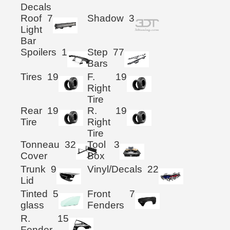
Decals
Roof
7
Shadow
3
Light
Bar
Spoilers
1
Step
77
Bars
Tires
19
F.
19
Right
Tire
Rear
19
R.
19
Tire
Right
Tire
Tonneau
32
Tool
3
Cover
Box
Trunk
9
Vinyl/Decals
22
Lid
Tinted
5
Front
7
glass
Fenders
R.
15
Fender