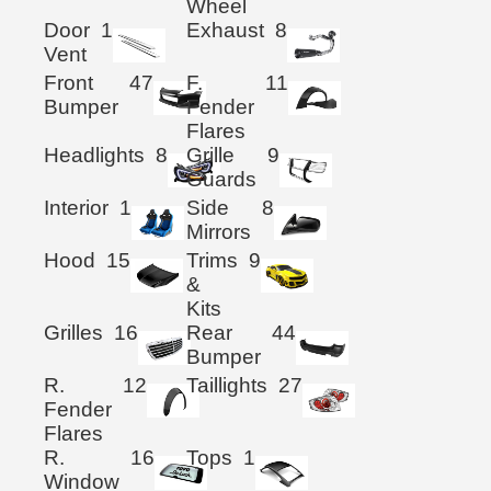
Wheel
Door
1
Exhaust
8
Vent
Front
47
F.
11
Bumper
Fender
Flares
Headlights
8
Grille
9
Guards
Interior
1
Side
8
Mirrors
Hood
15
Trims
9
&
Kits
Grilles
16
Rear
44
Bumper
R.
12
Taillights
27
Fender
Flares
R.
16
Tops
1
Window