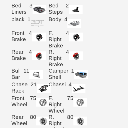
Bed
3
Bed
2
Liners
Steps
black
1
Body
4
Front
4
F.
4
Brake
Right
Brake
Rear
4
R.
4
Brake
Right
Brake
Bull
11
Camper
1
Bar
Shell
Chase
21
Chassi
4
Rack
Front
75
F.
75
Wheel
Right
Wheel
Rear
80
R.
80
Wheel
Right