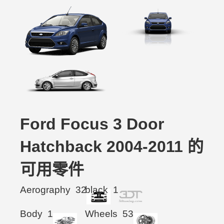
Ford Focus 3 Door
Hatchback 2004-2011 的
可用零件
Aerography
32
black
1
Body
1
Wheels
53