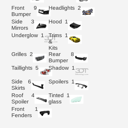
Front
9
Headlights
2
Bumper
Side
3
Hood
1
Mirrors
Underglow
1
Trims
1
&
Kits
Grilles
2
Rear
8
Bumper
Taillights
5
Shadow
1
Side
6
Spoilers
1
Skirts
Roof
4
Tinted
1
Spoiler
glass
Front
1
Fenders