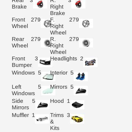
Rear
3
R.
3
Brake
Right
Brake
Front
279
F.
279
Wheel
Right
Wheel
Rear
279
R.
279
Wheel
Right
Wheel
Front
3
Headlights
2
Bumper
Windows
5
Interior
5
Left
5
Mirrors
5
Windows
Side
5
Hood
1
Mirrors
Muffler
1
Trims
3
&
Kits