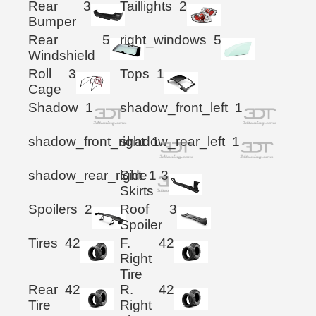
Rear
3
Taillights
2
Bumper
Rear
5
right_windows
5
Windshield
Roll
3
Tops
1
Cage
Shadow
1
shadow_front_left
1
shadow_front_right
shadow_rear_left
1
1
shadow_rear_right
Side
1
3
Skirts
Spoilers
2
Roof
3
Spoiler
Tires
42
F.
42
Right
Tire
Rear
42
R.
42
Tire
Right