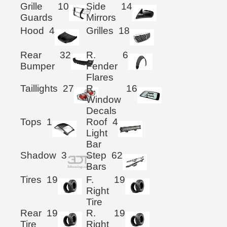
Grille
10
Side
14
Guards
Mirrors
Hood
4
Grilles
18
Rear
32
R.
6
Bumper
Fender
Flares
Taillights
27
R.
16
Window
Decals
Tops
1
Roof
4
Light
Bar
Shadow
3
Step
62
Bars
Tires
19
F.
19
Right
Tire
Rear
19
R.
19
Tire
Right