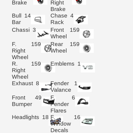
Brake
Right
Brake
Bull
14
Chase
4
Bar
Rack
Chassi
3
Front
159
Wheel
F.
159
Rear
159
Right
Wheel
Wheel
R.
159
Emblems
1
Right
Wheel
Exhaust
8
Fender
1
Valance
Front
49
F.
6
Bumper
Fender
Flares
Headlights
18
F.
16
Window
Decals