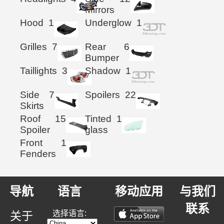
Mirrors
Hood
1
Underglow
1
Grilles
7
Rear
6
Bumper
Taillights
3
Shadow
1
Side
7
Spoilers
22
Skirts
Roof
15
Tinted
1
Spoiler
glass
Front
1
Fenders
导航
语言
移动应用
与我们
联系
选择语言:
关于