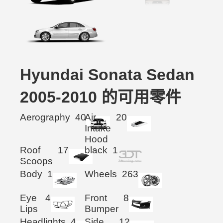
Hyundai Sonata Sedan
2005-2010 的可用零件
Aerography
40
Air
20
Intake
Hood
Roof
17
black
1
Scoops
Body
1
Wheels
263
Eye
4
Front
8
Lips
Bumper
Headlights
4
Side
12