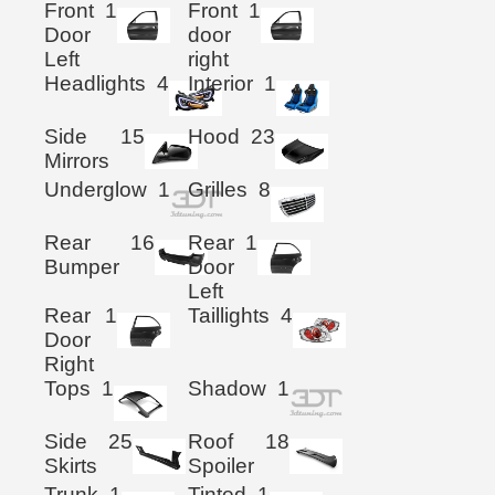
Front
1
Front
1
Door
door
Left
right
Headlights
4
Interior
1
Side
15
Hood
23
Mirrors
Underglow
1
Grilles
8
Rear
16
Rear
1
Bumper
Door
Left
Rear
1
Taillights
4
Door
Right
Tops
1
Shadow
1
Side
25
Roof
18
Skirts
Spoiler
Trunk
1
Tinted
1