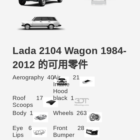
Lada 2104 Wagon 1984-
2012 的可用零件
Aerography
40
Air
21
Intake
Hood
Roof
17
black
1
Scoops
Body
1
Wheels
263
Eye
6
Front
28
Lips
Bumper